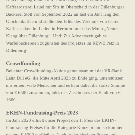
Kaffeerösterei Lauel mit Sitz in Oberscheld in der Dillenburger
Bäckerei Stoll von September 2022 an fast ein Jahr lang den
Glockenkaffee und stellte den Erlös des Verkaufs von leeren
Kaffeesäcken im Laden in Herborn unter das Motto „Neuer
Klang über Dillenburg”. Und: Zur Adventszeit gab es
Waffelbäckereien zugunsten des Projektes im REWE Petz in
Dillenburg!
Crowdfunding
Bei einer Crowdfunding-Aktion gemeinsam mit der VR-Bank
Lahn Dill eG, die Mitte April 2023 zu Ende ging, unterstützten
uns erneut viele Menschen und es kam dabei die stolze Summe
von € 6500 zusammen, inkl. des Zuschusses der Bank von €
1660.
EKHN-Fundraising-Preis 2023
Im Jahr 2023 erhielt unser Projekt den 1. Preis des EKHN-
Fundraising-Preises für die Kategorie Konzept und so konnten
weitere € 5000 einfließen. Auch in der hiesigen Presse und