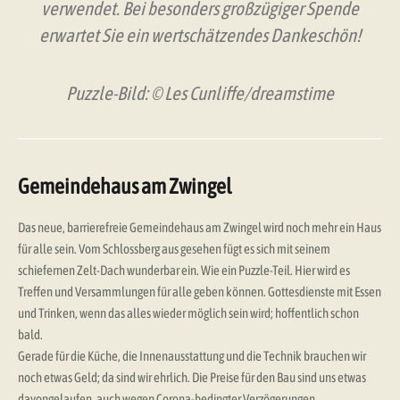
verwendet. Bei besonders großzügiger Spende
erwartet Sie ein wertschätzendes Dankeschön!
Puzzle-Bild: © Les Cunliffe/dreamstime
Gemeindehaus am Zwingel
Das neue, barrierefreie Gemeindehaus am Zwingel wird noch mehr ein Haus
für alle sein. Vom Schlossberg aus gesehen fügt es sich mit seinem
schiefernen Zelt-Dach wunderbar ein. Wie ein Puzzle-Teil. Hier wird es
Treffen und Versammlungen für alle geben können. Gottesdienste mit Essen
und Trinken, wenn das alles wieder möglich sein wird; hoffentlich schon
bald.
Gerade für die Küche, die Innenausstattung und die Technik brauchen wir
noch etwas Geld; da sind wir ehrlich. Die Preise für den Bau sind uns etwas
davongelaufen, auch wegen Corona-bedingter Verzögerungen.