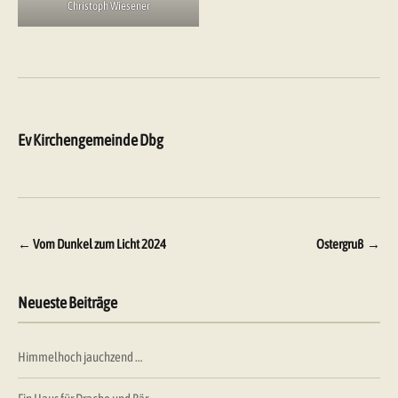
Christoph Wiesener
Ev Kirchengemeinde Dbg
Beitragsnavigation
←
Vom Dunkel zum Licht 2024
Ostergruß
→
Neueste Beiträge
Himmelhoch jauchzend …