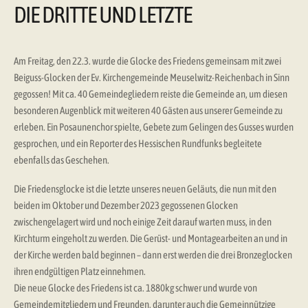
DIE DRITTE UND LETZTE
Am Freitag, den 22.3. wurde die Glocke des Friedens gemeinsam mit zwei
Beiguss-Glocken der Ev. Kirchengemeinde Meuselwitz-Reichenbach in Sinn
gegossen! Mit ca. 40 Gemeindegliedern reiste die Gemeinde an, um diesen
besonderen Augenblick mit weiteren 40 Gästen aus unserer Gemeinde zu
erleben. Ein Posaunenchor spielte, Gebete zum Gelingen des Gusses wurden
gesprochen, und ein Reporter des Hessischen Rundfunks begleitete
ebenfalls das Geschehen.
Die Friedensglocke ist die letzte unseres neuen Geläuts, die nun mit den
beiden im Oktober und Dezember 2023 gegossenen Glocken
zwischengelagert wird und noch einige Zeit darauf warten muss, in den
Kirchturm eingeholt zu werden. Die Gerüst- und Montagearbeiten an und in
der Kirche werden bald beginnen – dann erst werden die drei Bronzeglocken
ihren endgültigen Platz einnehmen.
Die neue Glocke des Friedens ist ca. 1880kg schwer und wurde von
Gemeindemitgliedern und Freunden, darunter auch die Gemeinnützige