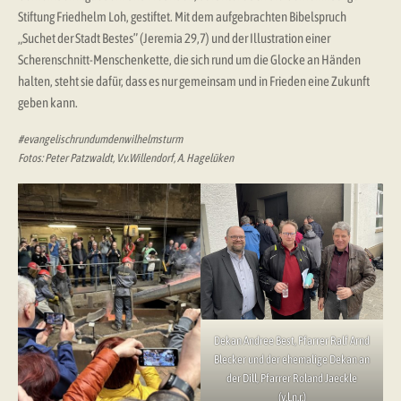
Stiftung Friedhelm Loh, gestiftet. Mit dem aufgebrachten Bibelspruch
„Suchet der Stadt Bestes” (Jeremia 29,7) und der Illustration einer
Scherenschnitt-Menschenkette, die sich rund um die Glocke an Händen
halten, steht sie dafür, dass es nur gemeinsam und in Frieden eine Zukunft
geben kann.
#evangelischrundumdenwilhelmsturm
Fotos: Peter Patzwaldt, V.v.Willendorf, A. Hagelüken
Dekan Andree Best, Pfarrer Ralf Arnd
Blecker und der ehemalige Dekan an
der Dill, Pfarrer Roland Jaeckle
(v.l.n.r.)