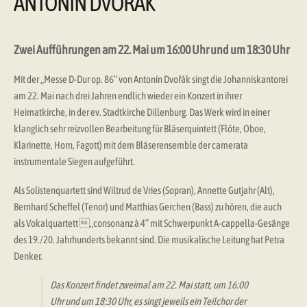
ANTONÍN DVOŘÁK
Zwei Aufführungen am 22. Mai um 16:00 Uhr und um 18:30 Uhr
Mit der „Messe D-Dur op. 86“ von Antonín Dvořák singt die Johanniskantorei
am 22. Mai nach drei Jahren endlich wieder ein Konzert in ihrer
Heimatkirche, in der ev. Stadtkirche Dillenburg. Das Werk wird in einer
klanglich sehr reizvollen Bearbeitung für Bläserquintett (Flöte, Oboe,
Klarinette, Horn, Fagott) mit dem Bläserensemble der camerata
instrumentale Siegen aufgeführt.
Als Solistenquartett sind Wiltrud de Vries (Sopran), Annette Gutjahr (Alt),
Bernhard Scheffel (Tenor) und Matthias Gerchen (Bass) zu hören, die auch
als Vokalquartett „consonanz à 4” mit Schwerpunkt A-cappella-Gesänge
des 19./20. Jahrhunderts bekannt sind. Die musikalische Leitung hat Petra
Denker.
Das Konzert findet zweimal am 22. Mai statt, um 16:00
Uhr und um 18:30 Uhr, es singt jeweils ein Teilchor der