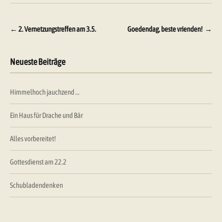
Beitragsnavigation
←
2. Vernetzungstreffen am 3.5.
Goedendag, beste vrienden!
→
Neueste Beiträge
Himmelhoch jauchzend …
Ein Haus für Drache und Bär
Alles vorbereitet!
Gottesdienst am 22.2
Schubladendenken