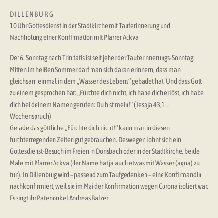
D I L L E N B U R G
10 Uhr Gottesdienst in der Stadtkirche mit Tauferinnerung und
Nachholung einer Konfirmation mit Pfarrer Ackva
Der 6. Sonntag nach Trinitatis ist seit jeher der Tauferinnerungs-Sonntag.
Mitten im heißen Sommer darf man sich daran erinnern, dass man
gleichsam einmal in dem „Wasser des Lebens“ gebadet hat. Und dass Gott
zu einem gesprochen hat: „Fürchte dich nicht, ich habe dich erlöst, ich habe
dich bei deinem Namen gerufen: Du bist mein!“ (Jesaja 43,1 =
Wochenspruch)
Gerade das göttliche „Fürchte dich nicht!“ kann man in diesen
furchterregenden Zeiten gut gebrauchen. Deswegen lohnt sich ein
Gottesdienst-Besuch im Freien in Donsbach oder in der Stadtkirche, beide
Male mit Pfarrer Ackva (der Name hat ja auch etwas mit Wasser (aqua) zu
tun). In Dillenburg wird – passend zum Taufgedenken – eine Konfirmandin
nachkonfirmiert, weil sie im Mai der Konfirmation wegen Corona isoliert war.
Es singt ihr Patenonkel Andreas Balzer.