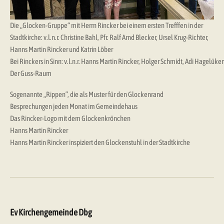
Die „Glocken-Gruppe“ mit Herrn Rincker bei einem ersten Trefffen in der
Stadtkirche: v.l.n.r. Christine Bahl, Pfr. Ralf Arnd Blecker, Ursel Krug-Richter,
Hanns Martin Rincker und Katrin Löber
Bei Rinckers in Sinn: v.l.n.r. Hanns Martin Rincker, Holger Schmidt, Adi Hagelüken
Der Guss-Raum
Sogenannte „Rippen”, die als Muster für den Glockenrand
Besprechungen jeden Monat im Gemeindehaus
Das Rincker-Logo mit dem Glockenkrönchen
Hanns Martin Rincker
Hanns Martin Rincker inspiziert den Glockenstuhl in der Stadtkirche
Ev Kirchengemeinde Dbg