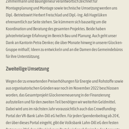
Zimmermann und Bauingenieur verantwortlich zeichnet für
Montageplanung und Montage sowie technische Umsetzung werden uns
Dipl.-Betriebswirt Herbert Freischlad und Dipl.-Ing. Adi Hagelüken
ehrenamtlich zur Seite stehen. Sie kümmern sich bauseitig um die
Koordination und Beratung des gesamten Projektes. Beide haben
jahrzehntelange Erfahrung im Bereich Bau und Planung. Auch geht unser
Dank an Kantorin Petra Denker, die über Monate hinweg in unserer Glocken-
Gruppe mithalf, Ideen zu entwickeln und an die Damen des Gemeindebüros
für ihre Unterstützung.
Zweiteilige Umsetzung
Wegen der zu erwartenden Preiserhöhungen für Energie und Rohstoffe sowie
aus organisatorischen Gründen war noch im November 2022 beschlossen
worden, das Gesamtprojekt Glockenerneuerung in der Finanzierung
aufzuteilen und für den zweiten Teil benötigen wir weiterhin Geldmittel.
Dabei wird uns im nächsten Jahr voraussichtlich auch das Crowdfunding-
Portal der VR-Bank Lahn-Dill eG helfen. Für jeden Spendenbeitrag ab 20 €,
der über dieses Portal eingeht, gibt die Volksbank Lahn-Dill eG den festen