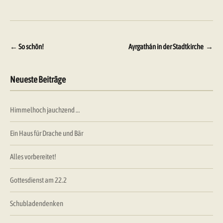
Beitragsnavigation
←
So schön!
Ayrgathán in der Stadtkirche
→
Neueste Beiträge
Himmelhoch jauchzend …
Ein Haus für Drache und Bär
Alles vorbereitet!
Gottesdienst am 22.2
Schubladendenken