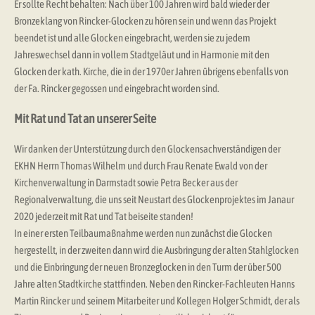
Er sollte Recht behalten: Nach über 100 Jahren wird bald wieder der
Bronzeklang von Rincker-Glocken zu hören sein und wenn das Projekt
beendet ist und alle Glocken eingebracht, werden sie zu jedem
Jahreswechsel dann in vollem Stadtgeläut und in Harmonie mit den
Glocken der kath. Kirche, die in der 1970er Jahren übrigens ebenfalls von
der Fa. Rincker gegossen und eingebracht worden sind.
Mit Rat und Tat
an unserer Seite
Wir danken der Unterstützung durch den Glockensachverständigen der
EKHN Herrn Thomas Wilhelm und durch Frau Renate Ewald von der
Kirchenverwaltung in Darmstadt sowie Petra Becker aus der
Regionalverwaltung, die uns seit Neustart des Glockenprojektes im Janaur
2020 jederzeit mit Rat und Tat beiseite standen!
In einer ersten Teilbaumaßnahme werden nun zunächst die Glocken
hergestellt, in der zweiten dann wird die Ausbringung der alten Stahlglocken
und die Einbringung der neuen Bronzeglocken in den Turm der über 500
Jahre alten Stadtkirche stattfinden. Neben den Rincker-Fachleuten Hanns
Martin Rincker und seinem Mitarbeiter und Kollegen Holger Schmidt, der als