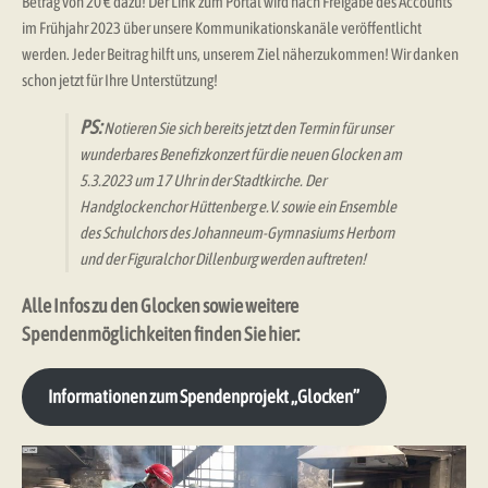
Betrag von 20 € dazu! Der Link zum Portal wird nach Freigabe des Accounts
im Frühjahr 2023 über unsere Kommunikationskanäle veröffentlicht
werden. Jeder Beitrag hilft uns, unserem Ziel näherzukommen! Wir danken
schon jetzt für Ihre Unterstützung!
PS:
Notieren Sie sich bereits jetzt den Termin für unser
wunderbares Benefizkonzert für die neuen Glocken am
5.3.2023 um 17 Uhr in der Stadtkirche. Der
Handglockenchor Hüttenberg e.V. sowie ein Ensemble
des Schulchors des Johanneum-Gymnasiums Herborn
und der Figuralchor Dillenburg werden auftreten!
Alle Infos zu den Glocken sowie weitere
Spendenmöglichkeiten finden Sie hier:
Informationen zum Spendenprojekt „Glocken”