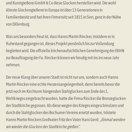
und Kunstgießerei GmbH & Co diese Glocken herstellen wird. Die wohl
älteste Glockengießerei in Europa ist über 13 Generationen in
Familienbesitz und hat ihren Firmensitz seit 1815 in Sinn, ganz in der Nähe
von Dillenburg.
Was uns besonders freut ist, dass Hanns Martin Rincker, trotzdem er in
Ruhestand gegangen ist, dieses Projekt persönlich bis zur Vollendung
begleiten wird. Die offizielle kirchenaufsichtlichen Genehmigung der EKHN
zur Beauftragung der Fa. Rincker können wir freudig mit ins ins neue Jahr
nehmen.
Der neue Klang über unserer Stadt ist nicht nur uns, sondern auch Hanns
Martin Rincker eine echte Herzensangelegenheit, denn bereits bevor die
jetzt noch im Kirchturm hängenden Stahlglocken zum Ende des 1.
Weltkrieges eingebracht wurden, hatte die Firma Rincker die Bronzeglocken
der Stadtkirche gegossen. Als diese wegen des Krieges eingeschmolzen und
durch die Stahlglocken des Bochumer Vereins ersetzt wurden, tröstete
Hanns Martin Rinckers Großvater Fritz den Vater Hans Gerd:
„Einmal werden
wir wieder die Glocken der Stadtkirche gießen“
.