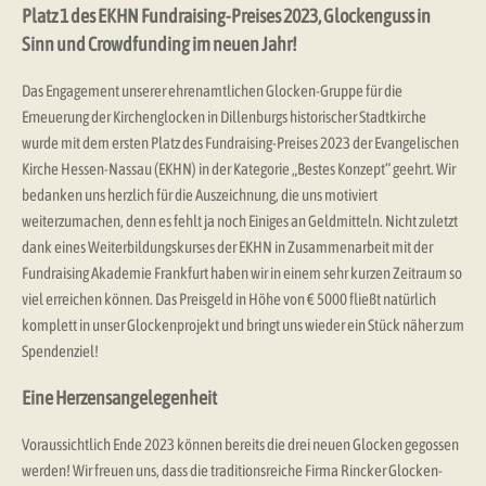
Platz 1 des EKHN Fundraising-Preises 2023, Glockenguss in
Sinn und Crowdfunding im neuen Jahr!
Das Engagement unserer ehrenamtlichen Glocken-Gruppe für die
Erneuerung der Kirchenglocken in Dillenburgs historischer Stadtkirche
wurde mit dem ersten Platz des Fundraising-Preises 2023 der Evangelischen
Kirche Hessen-Nassau (EKHN) in der Kategorie „Bestes Konzept“ geehrt. Wir
bedanken uns herzlich für die Auszeichnung, die uns motiviert
weiterzumachen, denn es fehlt ja noch Einiges an Geldmitteln. Nicht zuletzt
dank eines Weiterbildungskurses der EKHN in Zusammenarbeit mit der
Fundraising Akademie Frankfurt haben wir in einem sehr kurzen Zeitraum so
viel erreichen können. Das Preisgeld in Höhe von € 5000 fließt natürlich
komplett in unser Glockenprojekt und bringt uns wieder ein Stück näher zum
Spendenziel!
Eine Herzensangelegenheit
Voraussichtlich Ende 2023 können bereits die drei neuen Glocken gegossen
werden! Wir freuen uns, dass die traditionsreiche Firma Rincker Glocken-